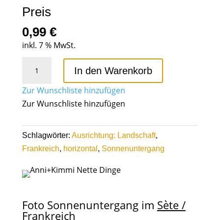
Preis
0,99
€
inkl. 7 % MwSt.
Sonnenuntergang
In den Warenkorb
in
Frankreich
Zur Wunschliste hinzufügen
01
Zur Wunschliste hinzufügen
Menge
Schlagwörter:
Ausrichtung: Landschaft
,
Frankreich
,
horizontal
,
Sonnenuntergang
Foto Sonnenuntergang im
Sète /
Frankreich