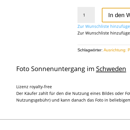
Sonnenuntergang
In den 
in
Schweden
Zur Wunschliste hinzufüg
12
Zur Wunschliste hinzufüg
Menge
Schlagwörter:
Ausrichtung: P
Foto Sonnenuntergang im
Schweden
Lizenz royalty-free
Der Käufer zahlt für den die Nutzung eines Bildes oder F
Nutzungsgebühr) und kann danach das Foto in beliebig