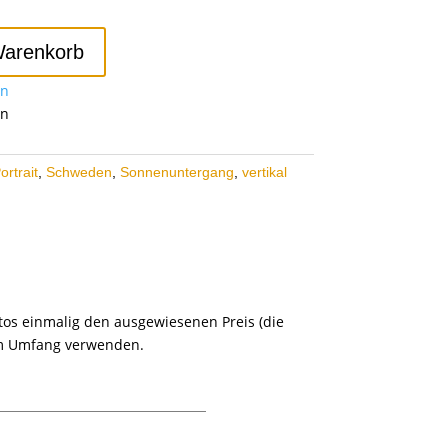
Warenkorb
en
en
ortrait
,
Schweden
,
Sonnenuntergang
,
vertikal
otos einmalig den ausgewiesenen Preis (die
em Umfang verwenden.