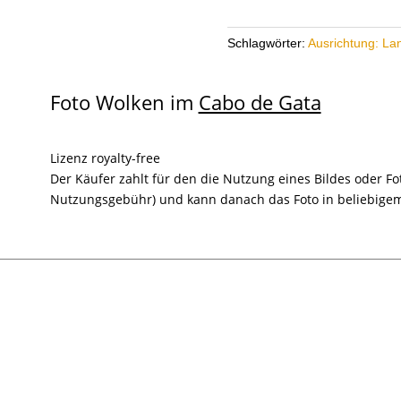
Gata
40
Menge
Schlagwörter:
Ausrichtung: La
Foto Wolken im
Cabo de Gata
Lizenz royalty-free
Der Käufer zahlt für den die Nutzung eines Bildes oder F
Nutzungsgebühr) und kann danach das Foto in beliebig