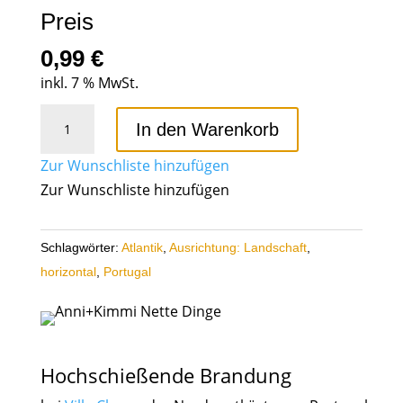
Preis
0,99
€
inkl. 7 % MwSt.
Hochschießende
In den Warenkorb
Brandung
vor
Zur Wunschliste hinzufügen
Villa
Zur Wunschliste hinzufügen
Cha
Portugal
Schlagwörter:
Atlantik
,
Ausrichtung: Landschaft
,
Menge
horizontal
,
Portugal
Hochschießende Brandung